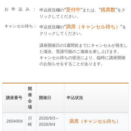
お申込み
：
"
受付中
"
"
残席数
"
申込状況欄の
または、
をク
リックしてください。
キャンセル待ち：
"
満席（キャンセル待ち）
"
申込状況欄の
を
クリックしてください。
講座開催日の1週間前までにキャンセルが発生し
た場合、受講可能のご連絡を差し上げます。
キャンセル待ちの状況により、臨時に講座開催
のお知らせをすることがあります。
開
催
講座番号
開催日
申込状況
会
場
川
2026/9/3～
2604004
満席（キャンセル待ち）
崎
2026/9/4